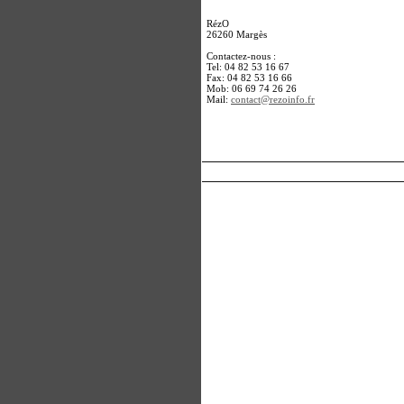
RézO
26260 Margès
Contactez-nous :
Tel: 04 82 53 16 67
Fax: 04 82 53 16 66
Mob: 06 69 74 26 26
Mail:
contact@rezoinfo.fr