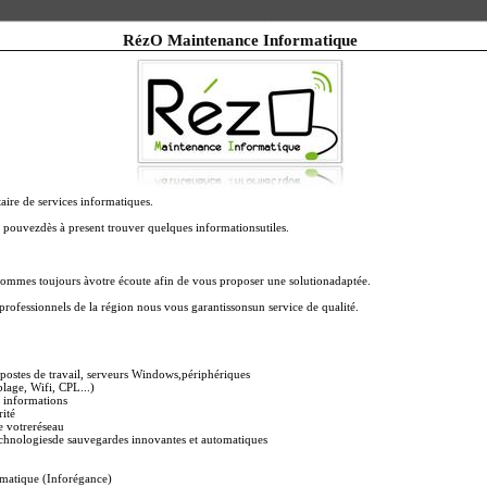
RézO Maintenance Informatique
taire de services informatiques.
s pouvezdès à present trouver quelques informationsutiles.
 sommes toujours àvotre écoute afin de vous proposer une solutionadaptée.
professionnels de la région nous vous garantissonsun service de qualité.
e postes de travail, serveurs Windows,périphériques
lage, Wifi, CPL...)
s informations
rité
de votreréseau
echnologiesde sauvegardes innovantes et automatiques
rmatique (Inforégance)