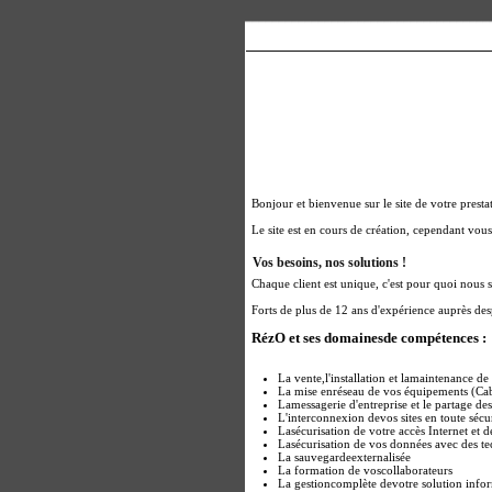
Bonjour et bienvenue sur le site de votre presta
Le site est en cours de création, cependant vou
Vos besoins, nos solutions !
Chaque client est unique, c'est pour quoi nous
Forts de plus de 12 ans d'expérience auprès des
RézO et ses domainesde compétences :
La vente,l'installation et lamaintenance d
La mise enréseau de vos équipements (Cab
Lamessagerie d'entreprise et le partage de
L'interconnexion devos sites en toute sécu
Lasécurisation de votre accès Internet et 
Lasécurisation de vos données avec des t
La sauvegardeexternalisée
La formation de voscollaborateurs
La gestioncomplète devotre solution info